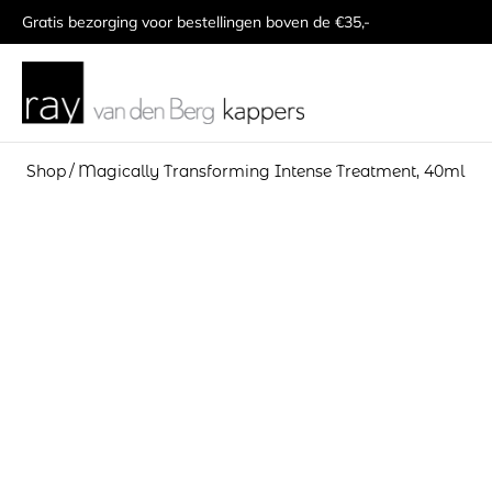
Gratis bezorging voor bestellingen boven de €35,-
Shop
/
Magically Transforming Intense Treatment, 40ml