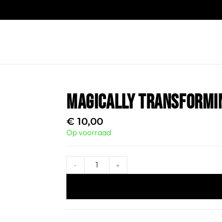
Magically Transformi
€
10,00
Op voorraad
-
+