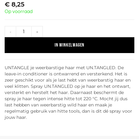
€
8,25
Op voorraad
-
+
In winkelwagen
UNTANGLE je weerbarstige haar met UN.TANGLED. De
leave-in conditioner is ontwarrend en versterkend. Het is
zeer geschikt voor als je last hebt van weerbarstig haar en
veel klitten. Spray UN.TANGLED op je haar en het ontwart,
versterkt en herstelt het haar. Daarnaast beschermt de
spray je haar tegen intense hitte tot 220 °C. Mocht jij dus
last hebben van weerbarstig wild haar en maak je
regelmatig gebruik van hitte tools, dan is dit dé spray voor
jouw haar.