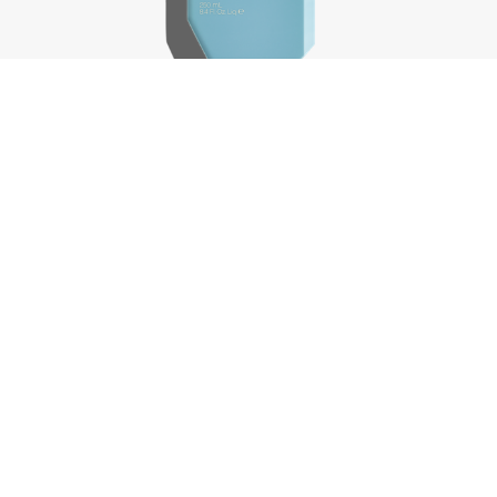
Repair-Me.Wash, 250 ml
€
37,50
In winkelwagen
-
+