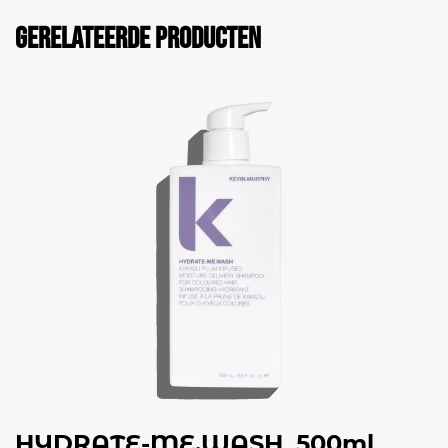
Gerelateerde producten
HYDRATE-ME.WASH, 500ml