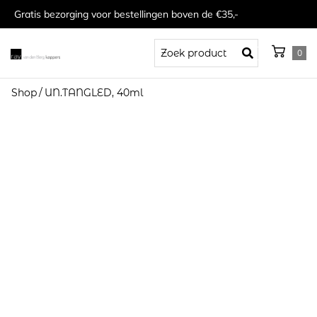
Gratis bezorging voor bestellingen boven de €35,-
0
Shop
/
UN.TANGLED, 40ml