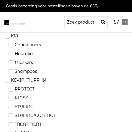
Gratis bezorging voor bestellingen boven de €35,-
0
K18
Conditioners
Haarolies
Maskers
Shampoos
KEVIN.MURPHY
PROTECT
RINSE
STYLING
STYLING/CONTROL
TREATMENT