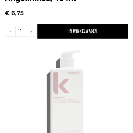
€
6,75
In winkelwagen
-
+